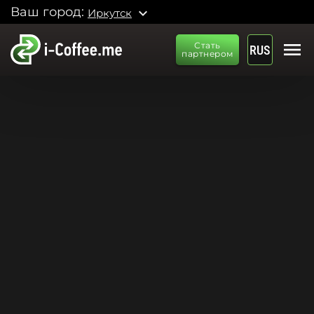
Ваш город:
expand_more
Иркутск
menu
Стать
RUS
партнером