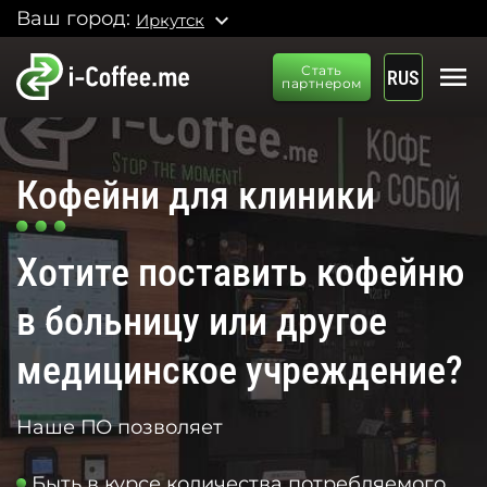
Ваш город:
expand_more
Иркутск
menu
Стать
RUS
партнером
Кофейни для клиники
Хотите поставить кофейню
в больницу или другое
медицинское учреждение?
Наше ПО позволяет
Быть в курсе количества потребляемого