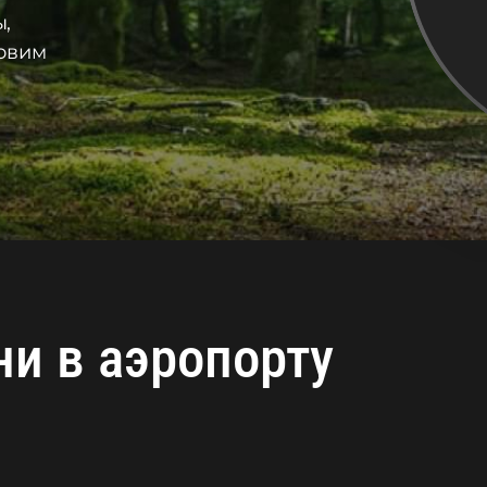
,
товим
и в аэропорту