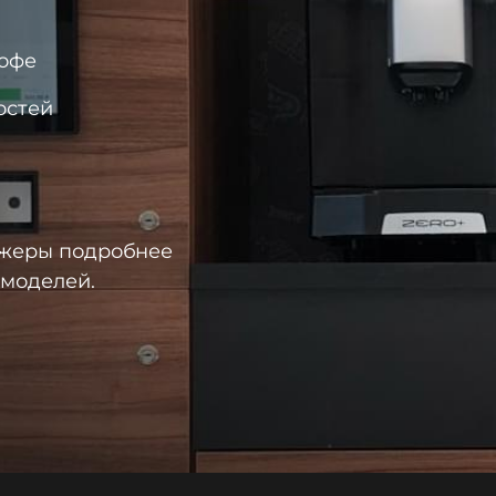
кофе
остей
джеры подробнее
 моделей.