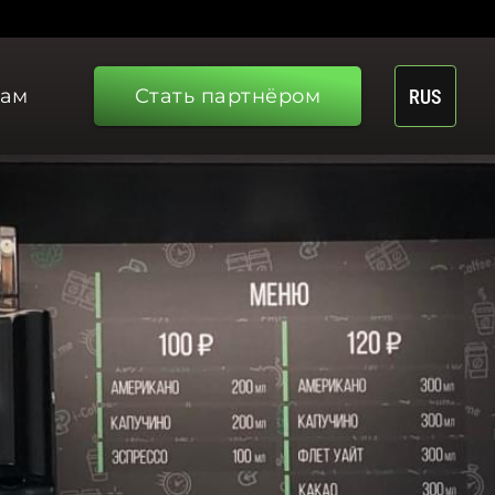
рам
Стать партнёром
RUS