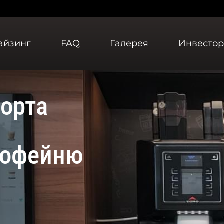
айзинг
FAQ
Галерея
Инвесто
орта
кофейню