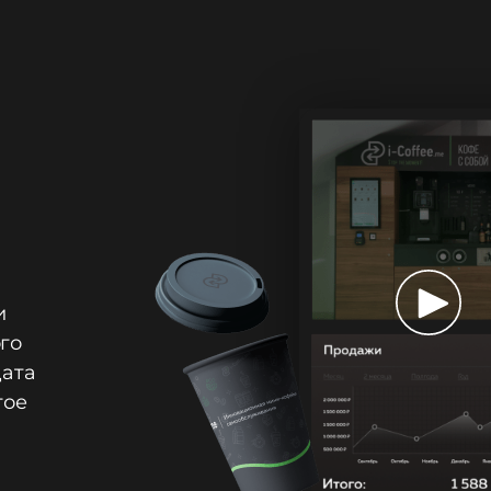
и
го
дата
гое