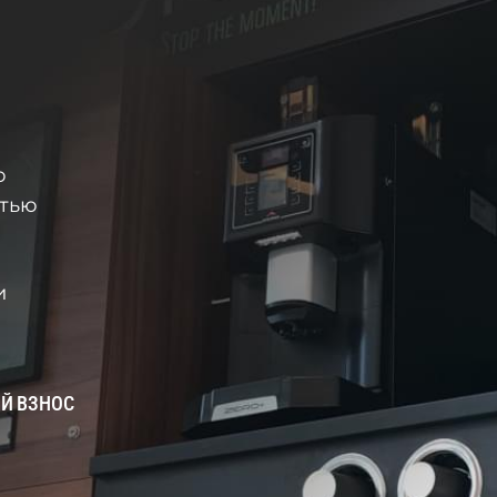
и
ю
стью
и
Й ВЗНОС